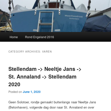
Skip
Skip
to
to
primary
secondary
content
content
MeerKwadraat
Main
Home
Rond Engeland 2016
menu
CATEGORY ARCHIVES:
VAREN
Stellendam -> Neeltje Jans ->
St. Annaland -> Stellendam
2020
Posted on
June 1, 2020
Geen Solotoer, rondje gemaakt buitenlangs naar Neeltje Jans
(Betonhaven), volgende dag door naar St. Annaland en over