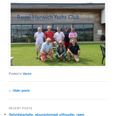
Posted in
Varen
Post
←
Older posts
navigation
RECENT POSTS
Geluidsisolatie, stuurautomaat uithouder, raam