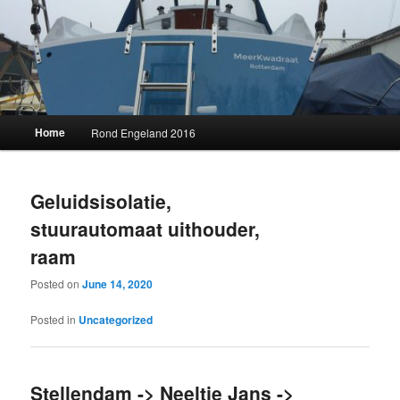
Skip
Skip
to
to
primary
secondary
content
content
MeerKwadraat
Main
Home
Rond Engeland 2016
menu
Geluidsisolatie,
stuurautomaat uithouder,
raam
Posted on
June 14, 2020
Posted in
Uncategorized
Stellendam -> Neeltje Jans ->