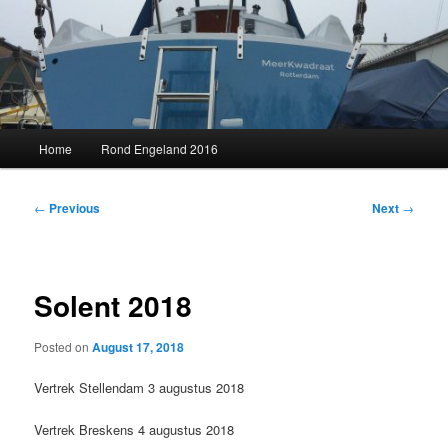
Skip
to
primary
content
MeerKwadraat
Main
Home
Rond Engeland 2016
menu
Post
←
Previous
Next
→
navigation
Solent 2018
Posted on
August 17, 2018
Vertrek Stellendam 3 augustus 2018
Vertrek Breskens 4 augustus 2018